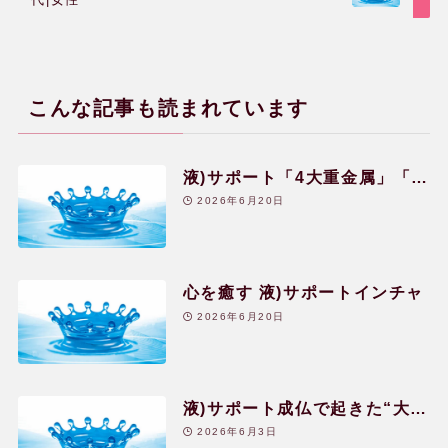
ホメオパシー体験談
こんな記事も読まれています
健康相談会の治癒・改善例
液)サポート「4大重金属」「フ
水のレメディー体験談
ァイト」の体験談
2026年6月20日
JPHMAコングレス発表症例
心を癒す 液)サポートインチャ
2026年6月20日
読み物
液)サポート成仏で起きた“大浄
よくある質問
化”の体験
2026年6月3日