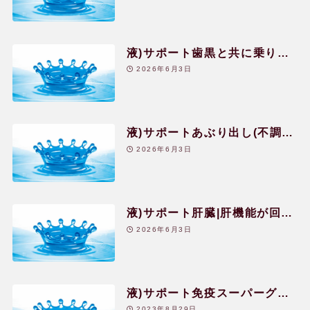
用語辞典
液)サポート歯黒と共に乗り越
えた歯の危機
2026年6月3日
レメディー辞典
関連リンク
液)サポートあぶり出し(不調)|
閉塞感に風穴を開けてくれた体
2026年6月3日
験
液)サポート肝臓|肝機能が回復
した体験談|20代|女性
2026年6月3日
液)サポート免疫スーパーグレ
ート|激しい痒みや炎症・発熱
2023年8月29日