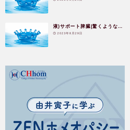
を一晩で綺麗に治してしまった
液)サポート脾臓|驚くような臓
器の回復と全身活性化をしてく
2023年8月29日
れた