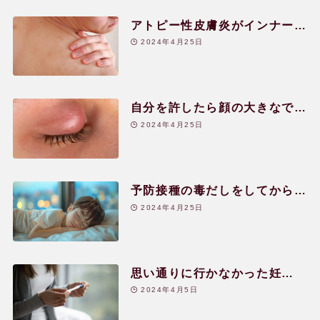
アトピー性皮膚炎がインナーチ
ャイルド癒しで大きく改善|20
2024年4月25日
代|男性
自分を許したら顔の大きなでき
ものが消えた|50代|女性
2024年4月25日
予防接種の毒だしをしてから眠
れるように|5歳|男児
2024年4月25日
思い通りに行かなかった妊
娠|29歳|女性
2024年4月5日