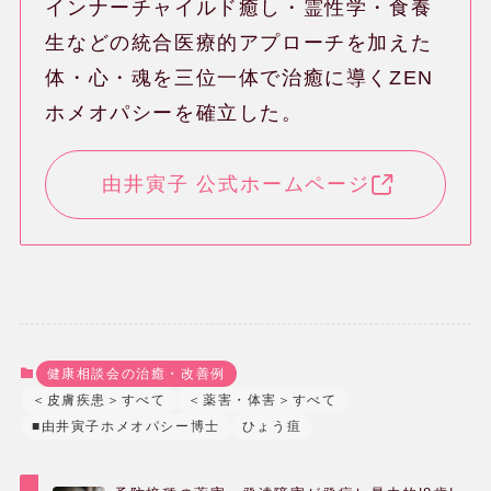
インナーチャイルド癒し・霊性学・食養
生などの統合医療的アプローチを加えた
体・心・魂を三位一体で治癒に導くZEN
JPHMAコングレス発表症例
ホメオパシーを確立した。
読み物
由井寅子 公式ホームページ
よくある質問
用語辞典
健康相談会の治癒・改善例
＜皮膚疾患＞すべて
＜薬害・体害＞すべて
レメディー辞典
■由井寅子ホメオパシー博士
ひょう疽