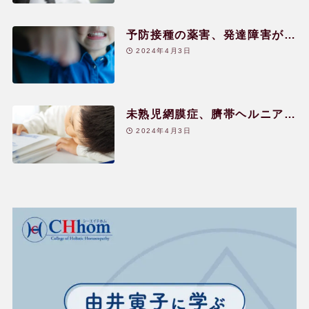
予防接種の薬害、発達障害が発
症し暴力的|8歳|男児
2024年4月3日
未熟児網膜症、臍帯ヘルニアで
重度の発達障害|9歳|男児
2024年4月3日