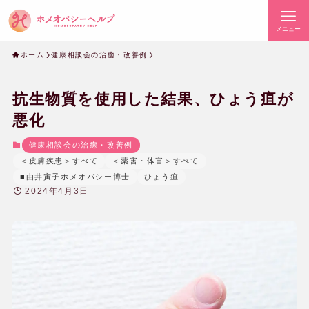
メニュー
ホーム
健康相談会の治癒・改善例
抗生物質を使用した結果、ひょう疽が
悪化
健康相談会の治癒・改善例
＜皮膚疾患＞すべて
＜薬害・体害＞すべて
■由井寅子ホメオパシー博士
ひょう疽
2024年4月3日