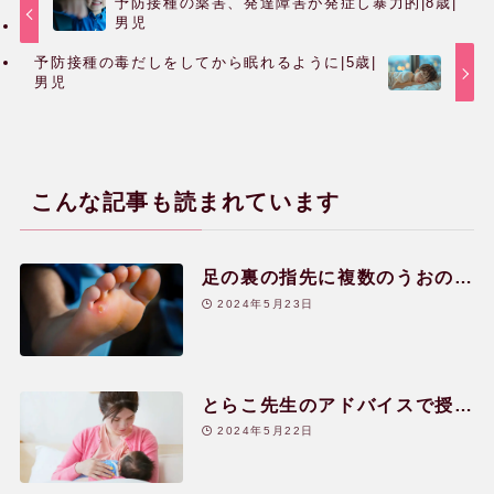
関連リンク
予防接種の薬害、発達障害が発症し暴力的|8歳|
男児
予防接種の毒だしをしてから眠れるように|5歳|
男児
こんな記事も読まれています
足の裏の指先に複数のうおのめ
が|7歳|男児
2024年5月23日
とらこ先生のアドバイスで授乳
中にアトピーが改善|30代|女性
2024年5月22日