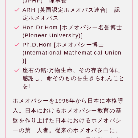
(JPHF) 理事長
ARH [英国認定ホメオパス連合] 認
定ホメオパス
Hon.Dr.Hom [ホメオパシー名誉博士
(Pioneer University)]
Ph.D.Hom [ホメオパシー博士
(International Mathematical Union
)]
座右の銘:万物生命、その存在自体に
感謝し、命そのものを生きられんこと
を!
ホメオパシー体験談
ホメオパシーを1996年から日本に本格導
入。日本におけるホメオパシー教育の基
健康相談会の治癒・改善例
盤を作り上げた日本におけるホメオパシ
ーの第一人者。従来のホメオパシーに、
水のレメディー体験談