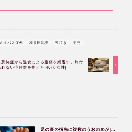
ホメオパス症例
和泉田聡美
夜泣き
男児
と恐怖症から過食による腹痛を繰返す、片付
られない症候群を抱えた|40代|女性|
足の裏の指先に複数のうおのめが|7