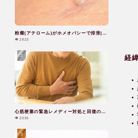
粉瘤(アテローム)がホメオパシーで排泄|40
代|女性
2823
経
心筋梗塞の緊急レメディー対処と回復のケ
ア|60代|男性
2036