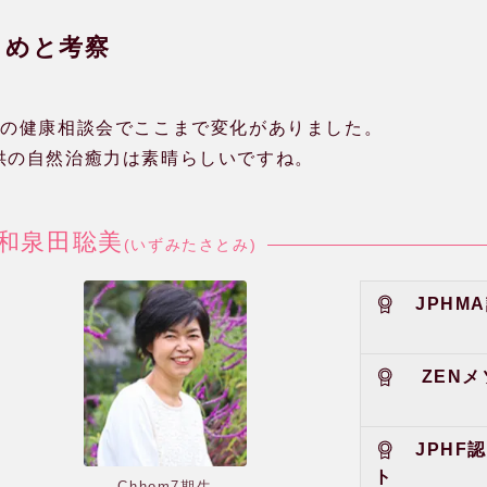
とめと考察
度の健康相談会でここまで変化がありました。
供の自然治癒力は素晴らしいですね。
和泉田聡美
(いずみたさとみ)
JPHM
ZEN
JPHF
ト
Chhom7期生