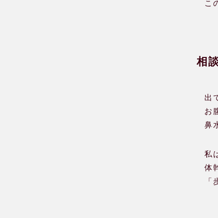
こ
相
出
お
鼻
私
体
「