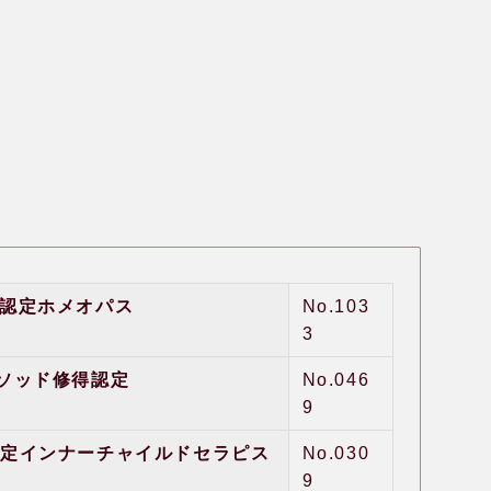
A認定ホメオパス
No.103
3
メソッド修得
認定
No.046
9
認定インナーチャイルドセラピス
No.030
9