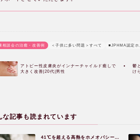
康相談会の治癒・改善例
＜子供に多い問題＞すべて
■JPHMA認定
アトピー性皮膚炎がインナーチャイルド癒しで
鬱
大きく改善|20代|男性
け
んな記事も読まれています
41℃を超える高熱をホメオパシーと