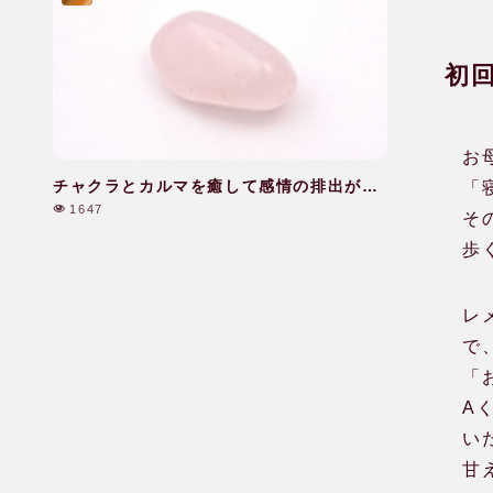
初
お
チャクラとカルマを癒して感情の排出がで
「
きた|40代|女性
1647
そ
歩
レ
で
「
A
い
甘