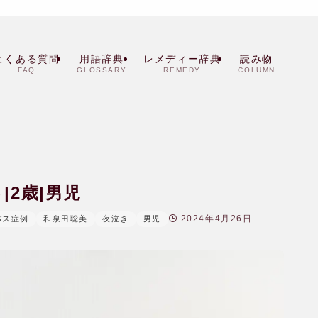
よくある質問
用語辞典
レメディー辞典
読み物
FAQ
GLOSSARY
REMEDY
COLUMN
2歳|男児
2024年4月26日
パス症例
和泉田聡美
夜泣き
男児