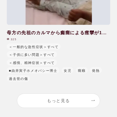
用語辞典
レメディー辞典
母方の先祖のカルマから癲癇による痙攣が1日
に50回起きる|3歳|女児
325
関連リンク
＜一般的な急性症状＞すべて
＜子供に多い問題＞すべて
＜感情、精神症状＞すべて
■由井寅子ホメオパシー博士
女児
癇癪
発熱
過去世の傷
もっと見る