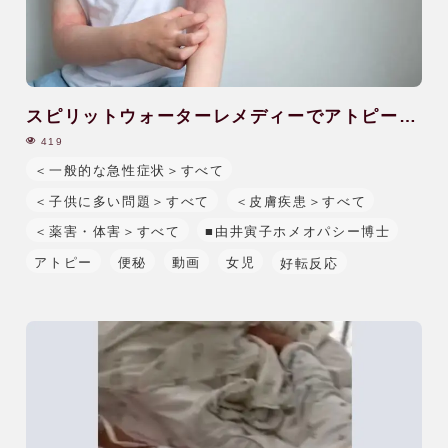
ホメオパシー体験談
健康相談会の治癒・改善例
スピリットウォーターレメディーでアトピーが
改善|9歳|女児
419
水のレメディー体験談
＜一般的な急性症状＞すべて
＜子供に多い問題＞すべて
＜皮膚疾患＞すべて
JPHMAコングレス発表症例
＜薬害・体害＞すべて
■由井寅子ホメオパシー博士
アトピー
便秘
動画
女児
好転反応
読み物
よくある質問