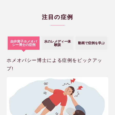
注目の症例
由井寅子ホメオパ
水のレメディー体
動画で症例を学ぶ
シー博士の症例
験談
ホメオパシー博士による症例をピックアッ
プ!