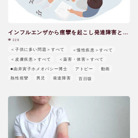
インフルエンザから痙攣を起こし発達障害と自
閉症を発症|10歳|男児
228
＜子供に多い問題＞すべて
＜慢性疾患＞すべて
＜皮膚疾患＞すべて
＜薬害・体害＞すべて
■由井寅子ホメオパシー博士
アトピー
動画
熱性痙攣
男児
発達障害
百日咳