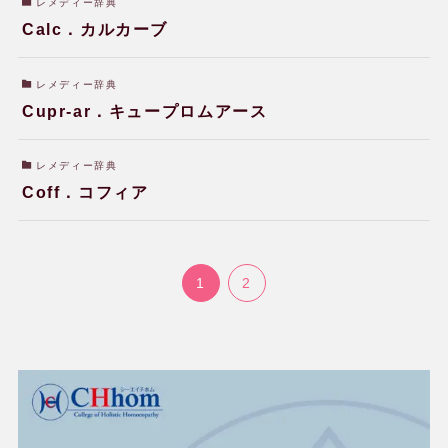
レメディー辞典
Calc．カルカーブ
よくある質問
レメディー辞典
用語辞典
Cupr-ar．キュープロムアース
レメディー辞典
レメディー辞典
Coff．コフィア
関連リンク
1
2