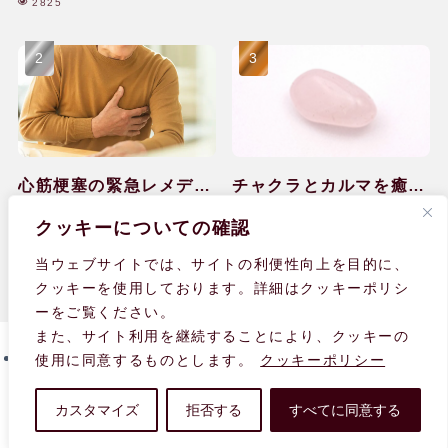
2825
心筋梗塞の緊急レメディ
チャクラとカルマを癒し
ー対処と回復のケア|60
て感情の排出ができ
2037
1647
クッキーについての確認
代|男性
た|40代|女性
当ウェブサイトでは、サイトの利便性向上を目的に、
クッキーを使用しております。詳細はクッキーポリシ
ーをご覧ください。
また、サイト利用を継続することにより、クッキーの
使用に同意するものとします。
クッキーポリシー
個人情報の取り扱いについて
サイト内検索・サイトマップ
利用規約
関連リンク
fromUK
カスタマイズ
拒否する
すべてに同意する
© 2008-
2026 Homoeopathy Help