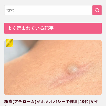
よく読まれている記事
粉瘤(アテローム)がホメオパシーで排泄|40代|女性