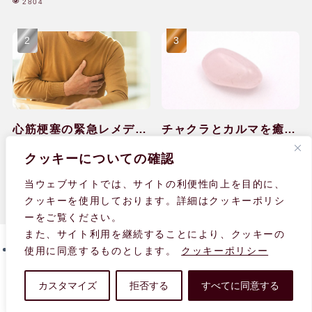
2804
心筋梗塞の緊急レメディ
チャクラとカルマを癒し
ー対処と回復のケア|60
て感情の排出ができ
2035
1642
クッキーについての確認
代|男性
た|40代|女性
当ウェブサイトでは、サイトの利便性向上を目的に、
クッキーを使用しております。詳細はクッキーポリシ
ーをご覧ください。
また、サイト利用を継続することにより、クッキーの
使用に同意するものとします。
クッキーポリシー
個人情報の取り扱いについて
サイト内検索・サイトマップ
利用規約
関連リンク
fromUK
カスタマイズ
拒否する
すべてに同意する
© 2008-
2026 Homoeopathy Help