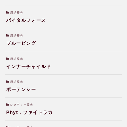
用語辞典
バイタルフォース
ホメオパシー体験談
用語辞典
プルービング
健康相談会の治癒・改善例
用語辞典
インナーチャイルド
水のレメディー体験談
用語辞典
ポーテンシー
JPHMAコングレス発表症例
レメディー辞典
Phyt．ファイトラカ
読み物