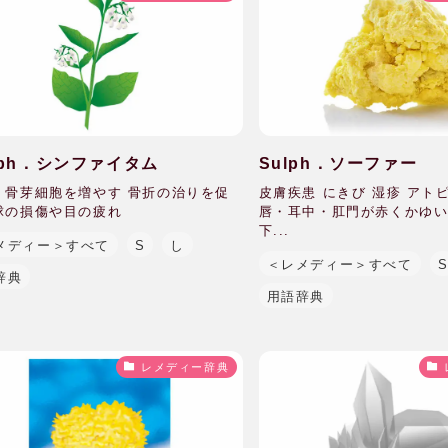
mph．シンファイタム
Sulph．ソーファー
 骨芽細胞を増やす 骨折の治りを促
皮膚疾患 にきび 湿疹 アト
球の損傷や目の疲れ
唇・耳中・肛門が赤くかゆい
下...
メディー＞すべて
S
し
＜レメディー＞すべて
辞典
用語辞典
レメディー辞典