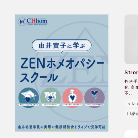
Str
外科手
化 高
不...
＜レ
用語