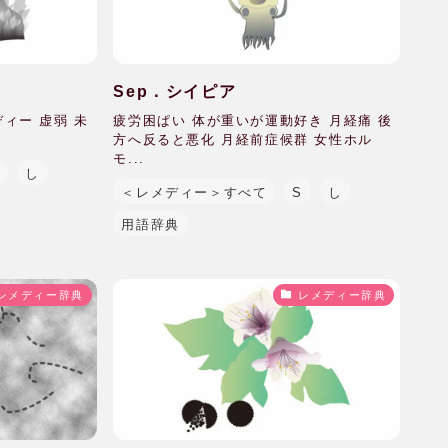
Sep．シイピア
ディー 虚弱 未
疲労困ぱい 体が重いが運動好き 月経痛 後
方へ反ると悪化 月経前症候群 女性ホル
モ...
S
し
＜レメディー＞すべて
S
し
用語辞典
レメディー辞典
レメディー辞典