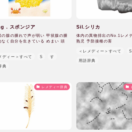
ong．スポンジア
Sil.シリカ
喉の腺の腫れで声が弱い 甲状腺の腫
体内の異物排出のNo.1レメ
的なく自分を生きている めまい 頭
熟児 予防接種の害
＜レメディー＞すべて
メディー＞すべて
S
す
用語辞典
辞典
レメディー辞典