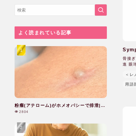
よく読まれている記事
Sy
骨接ぎ
進 眼
＜レ
用語
粉瘤(アテローム)がホメオパシーで排泄|40
代|女性
2804