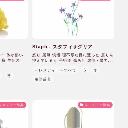
Staph．スタフィサグリア
ピー 体が熱い
怒り 屈辱 憤慨 理不尽な目に遭った 怒りを
 痔 早朝の
抑えている人 手術後 傷あと 虐待・暴力...
＜レメディー＞すべて
S
す
S
そ
用語辞典
レメディー辞典
レメディー辞典