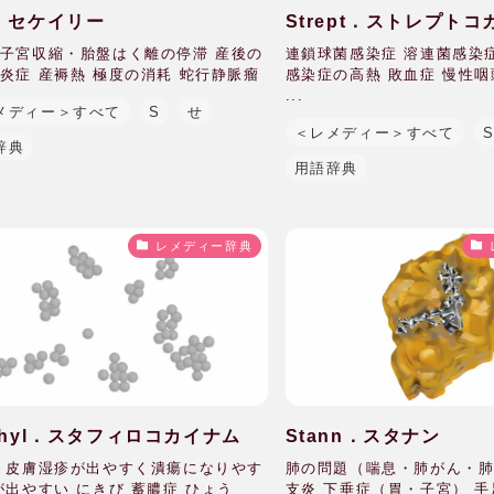
c．セケイリー
Strept．ストレプト
子宮収縮・胎盤はく離の停滞 産後の
連鎖球菌感染症 溶連菌感染
炎症 産褥熱 極度の消耗 蛇行静脈瘤
感染症の高熱 敗血症 慢性咽
...
メディー＞すべて
S
せ
＜レメディー＞すべて
辞典
用語辞典
レメディー辞典
phyl．スタフィロコカイナム
Stann．スタナン
 皮膚湿疹が出やすく潰瘍になりやす
肺の問題（喘息・肺がん・肺
が出やすい にきび 蓄膿症 ひょう
支炎 下垂症（胃・子宮） 手足