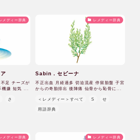
レメディー辞典
レメディー辞典
クア
Sabin．セビーナ
養不足 チーズが
不正出血 月経過多 切迫流産 停留胎盤 子宮
嫌 短気 ...
からの奇胎排出 後陣痛 仙骨から恥骨に...
S
さ
＜レメディー＞すべて
S
せ
用語辞典
レメディー辞典
レメディー辞典