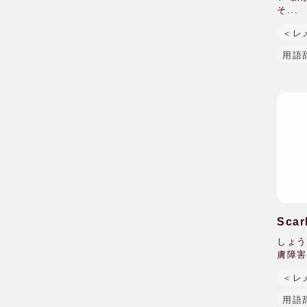
そ...
＜レ
用語
Sc
しょう
膚障害
＜レ
用語