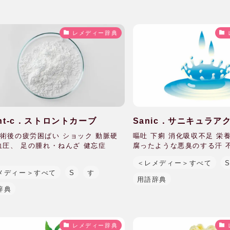
レメディー辞典
ont-c．ストロントカーブ
Sanic．サニキュラア
術後の疲労困ぱい ショック 動脈硬
嘔吐 下痢 消化吸収不足 栄
血圧、 足の腫れ・ねんざ 健忘症
腐ったような悪臭のする汗 不機
＜レメディー＞すべて
メディー＞すべて
S
す
用語辞典
辞典
レメディー辞典