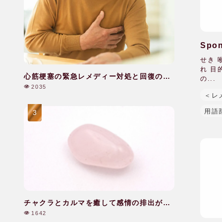
Sp
せき 
れ 目
心筋梗塞の緊急レメディー対処と回復のケ
の...
ア|60代|男性
2035
＜レ
用語
チャクラとカルマを癒して感情の排出がで
きた|40代|女性
1642