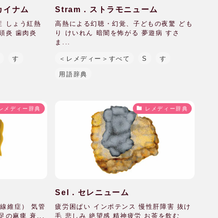
コカイナム
Stram．ストラモニューム
症 しょう紅熱
高熱による幻聴・幻覚、子どもの夜驚 ども
頭炎 歯肉炎
り けいれん 暗闇を怖がる 夢遊病 すさ
ま...
S
す
＜レメディー＞すべて
S
す
用語辞典
レメディー辞典
レメディー辞典
Sel．セレニューム
線維症） 気管
疲労困ぱい インポテンス 慢性肝障害 抜け
の麻痺 衰...
毛 悲しみ 絶望感 精神疲労 お茶を飲む