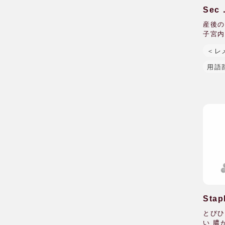
Se
産後の
子宮内
＜レ
用語
Sta
とびひ
い 膿