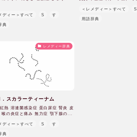
＜レメディー＞すべて
メディー＞すべて
S
す
用語辞典
辞典
レメディー辞典
arl．スカラーティーナム
紅熱 溶連菌感染症 蛋白尿症 腎炎 皮
 喉の炎症と痛み 無力症 顎下腺の...
メディー＞すべて
S
す
辞典