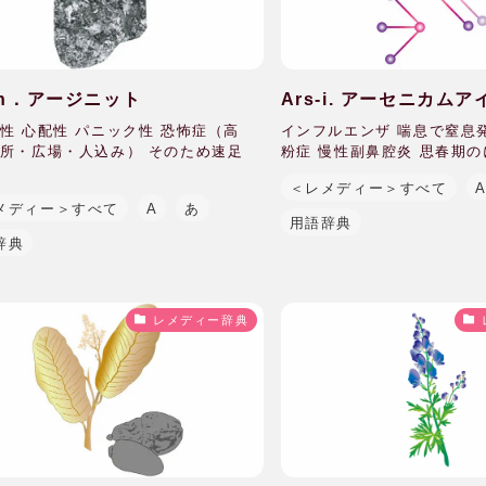
-n．アージニット
Ars-i. アーセニカム
性 心配性 パニック性 恐怖症（高
インフルエンザ 喘息で窒息発
所・広場・人込み） そのため速足
粉症 慢性副鼻腔炎 思春期のに
＜レメディー＞すべて
メディー＞すべて
A
あ
用語辞典
辞典
レメディー辞典