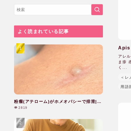
よく読まれている記事
Api
アレル
ま疹 
く...
＜レ
用語
粉瘤(アテローム)がホメオパシーで排泄|40
代|女性
2819