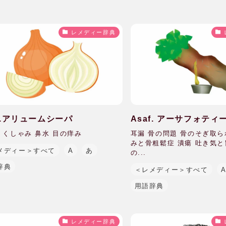
レメディー辞典
-c.アリュームシーパ
Asaf. アーサフォティ
 くしゃみ 鼻水 目の痒み
耳漏 骨の問題 骨のそぎ取
みと骨粗鬆症 潰瘍 吐き気
メディー＞すべて
A
あ
の...
辞典
＜レメディー＞すべて
用語辞典
レメディー辞典