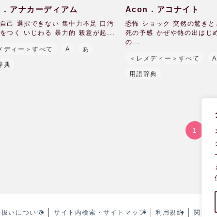
ac．アナカーディアム
Acon．アコナイト
自己 選択できない 集中力不足 口汚
恐怖 ショック 突然の驚き
をつく いじわる 暴力的 殺意が起...
死の予感 かぜや熱の出はじ
の...
メディー＞すべて
A
あ
＜レメディー＞すべて
辞典
用語辞典
1
り扱いについて
サイト内検索・サイトマップ
利用規約
関連リ