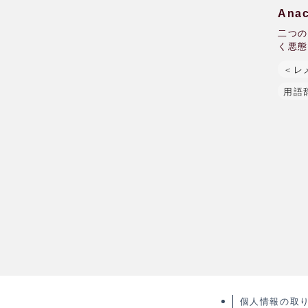
An
二つの
く悪態
＜レ
用語
個人情報の取