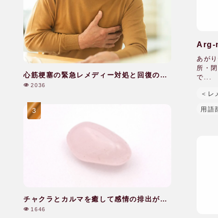
Arg
あがり
所・閉
心筋梗塞の緊急レメディー対処と回復のケ
で...
ア|60代|男性
2036
＜レ
用語
チャクラとカルマを癒して感情の排出がで
きた|40代|女性
1646