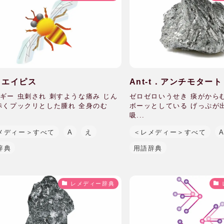
s エイピス
Ant-t．アンチモタート
ギー 虫刺され 刺すような痛み じん
ゼロゼロいうせき 痰がから
赤くプックリとした腫れ 全身のむ
ボーッとしている げっぷが
吸...
メディー＞すべて
A
え
＜レメディー＞すべて
辞典
用語辞典
レメディー辞典