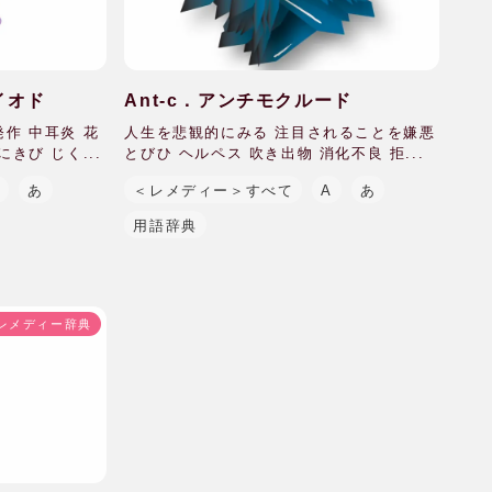
アイオド
Ant-c．アンチモクルード
作 中耳炎 花
人生を悲観的にみる 注目されることを嫌悪
きび じく...
とびひ ヘルペス 吹き出物 消化不良 拒...
A
あ
＜レメディー＞すべて
A
あ
用語辞典
レメディー辞典