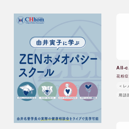
All
花粉症
＜レ
用語