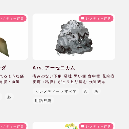
レメディー辞典
レメディー辞典
ーダ
Ars. アーセニカム
られるような痛
痛みのない下痢 嘔吐 黒い便 食中毒 花粉症
と胃腸・食道
皮膚（粘膜）がヒリヒリ痛む 強迫観念 ...
＜レメディー＞すべて
A
あ
A
あ
用語辞典
レメディー辞典
レメディー辞典