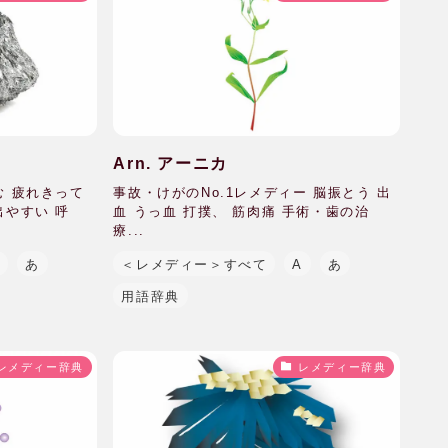
Arn. アーニカ
む 疲れきって
事故・けがのNo.1レメディー 脳振とう 出
出やすい 呼
血 うっ血 打撲、 筋肉痛 手術・歯の治
療...
A
あ
＜レメディー＞すべて
A
あ
用語辞典
レメディー辞典
レメディー辞典