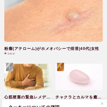
粉瘤(アテローム)がホメオパシーで排泄|40代|女性
2819
心筋梗塞の緊急レメディ
チャクラとカルマを癒し
ー対処と回復のケア|60
て感情の排出ができ
2036
1646