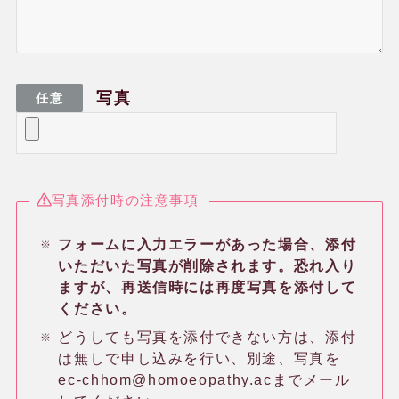
写真
任意
ホメオパシー体験談
写真添付時の注意事項
フォームに入力エラーがあった場合、添付
健康相談会の治癒・改善例
いただいた写真が削除されます。恐れ入り
ますが、再送信時には再度写真を添付して
ください。
水のレメディー体験談
どうしても写真を添付できない方は、添付
は無しで申し込みを行い、別途、写真を
ec-chhom@homoeopathy.acまでメール
JPHMAコングレス発表症例