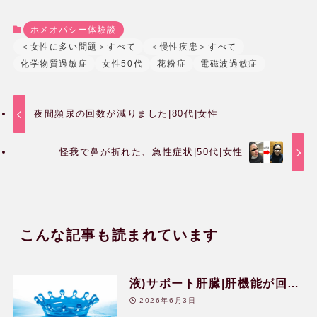
読み物
ホメオパシー体験談
＜女性に多い問題＞すべて
＜慢性疾患＞すべて
よくある質問
化学物質過敏症
女性50代
花粉症
電磁波過敏症
用語辞典
夜間頻尿の回数が減りました|80代|女性
怪我で鼻が折れた、急性症状|50代|女性
レメディー辞典
関連リンク
こんな記事も読まれています
液)サポート肝臓|肝機能が回復
した体験談|20代|女性
2026年6月3日