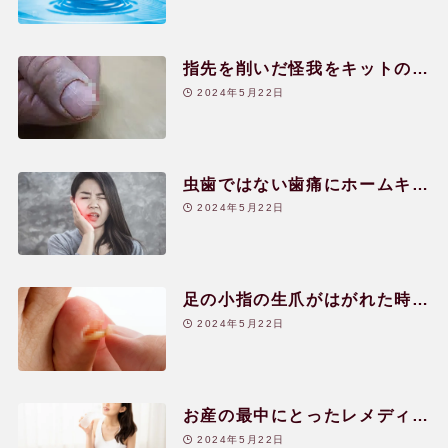
指先を削いだ怪我をキットのレ
メディーとクリームで|50代|女
2024年5月22日
性
虫歯ではない歯痛にホームキッ
トから|40代|女性
2024年5月22日
足の小指の生爪がはがれた時の
対処|30代|女性
2024年5月22日
お産の最中にとったレメディー
たち|30代|女性
2024年5月22日