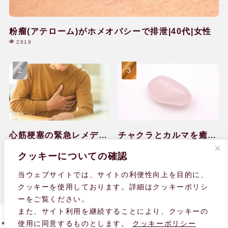
粉瘤(アテローム)がホメオパシーで排泄|40代|女性
2819
心筋梗塞の緊急レメディ
チャクラとカルマを癒し
ー対処と回復のケア|60
て感情の排出ができ
2036
1646
クッキーについての確認
代|男性
た|40代|女性
当ウェブサイトでは、サイトの利便性向上を目的に、
クッキーを使用しております。詳細はクッキーポリシ
ーをご覧ください。
また、サイト利用を継続することにより、クッキーの
使用に同意するものとします。
クッキーポリシー
個人情報の取り扱いについて
サイト内検索・サイトマップ