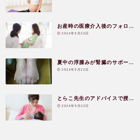
お産時の医療介入後のフォロー
と産後のケア|30代|女性
2024年5月22日
夏中の浮腫みが腎臓のサポート
により1日で改善した!|40代|女
2024年5月22日
性
とらこ先生のアドバイスで授乳
中にアトピーが改善|30代|女性
2024年5月22日