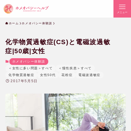
メニュー
ホーム
ホメオパシー体験談
化学物質過敏症(CS)と電磁波過敏
症|50歳|女性
ホメオパシー体験談
＜女性に多い問題＞すべて
＜慢性疾患＞すべて
化学物質過敏症
女性50代
花粉症
電磁波過敏症
2017年5月5日