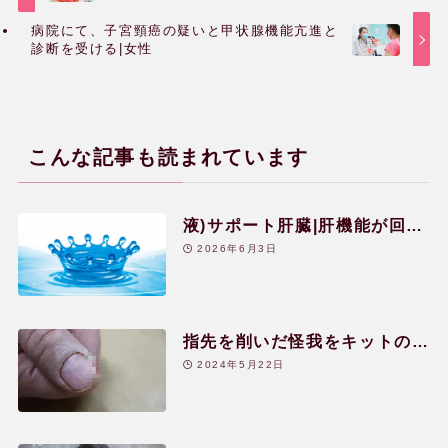
病院にて、子宮頸癌の疑いと甲状腺機能亢進と
診断を受ける|女性
ホメオパシー体験談
健康相談会の治癒・改善例
こんな記事も読まれています
水のレメディー体験談
液)サポート肝臓|肝機能が回復
した体験談|20代|女性
2026年6月3日
JPHMAコングレス発表症例
指先を削いだ怪我をキットのレ
読み物
メディーとクリームで|50代|女
2024年5月22日
性
よくある質問