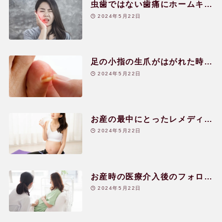
虫歯ではない歯痛にホームキッ
トから|40代|女性
2024年5月22日
用語辞典
足の小指の生爪がはがれた時の
レメディー辞典
対処|30代|女性
2024年5月22日
関連リンク
お産の最中にとったレメディー
たち|30代|女性
2024年5月22日
お産時の医療介入後のフォロー
と産後のケア|30代|女性
2024年5月22日