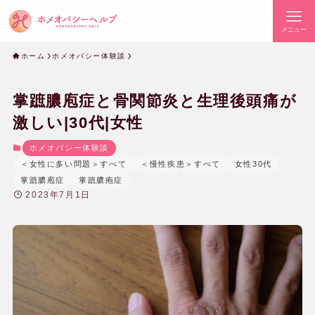
メニュー
ホーム
ホメオパシー体験談
掌蹠膿庖症と骨関節炎と生理後頭痛が
激しい|30代|女性
ホメオパシー体験談
＜女性に多い問題＞すべて
＜慢性疾患＞すべて
女性30代
掌蹠膿庖症
掌蹠膿疱症
2023年7月1日