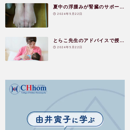
夏中の浮腫みが腎臓のサポート
により1日で改善した!|40代|女
2024年5月22日
性
とらこ先生のアドバイスで授乳
中にアトピーが改善|30代|女性
2024年5月22日