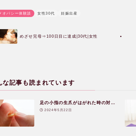
メオパシー体験談
女性30代
妊娠出産
めざせ完母⇒100日目に達成|30代|女性
んな記事も読まれています
足の小指の生爪がはがれた時の対
処|30代|女性
2024年5月22日