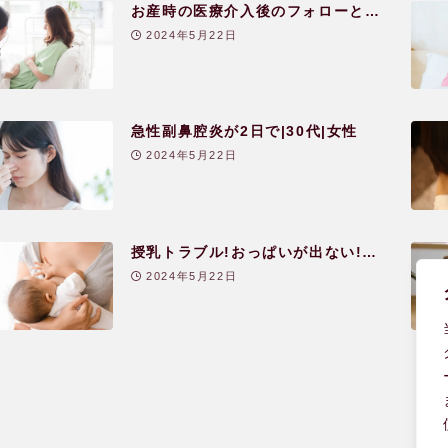
お産時の医療介入後のフォローと産
後のケア|30代|女性
2024年5月22日
急性副鼻腔炎が2日で|30代|女性
2024年5月22日
授乳トラブル!おっぱいが出ない!上
手に吸えない!乳首が切れる!|30代|女
2024年5月22日
性