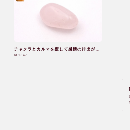
チャクラとカルマを癒して感情の排出がで
きた|40代|女性
1647