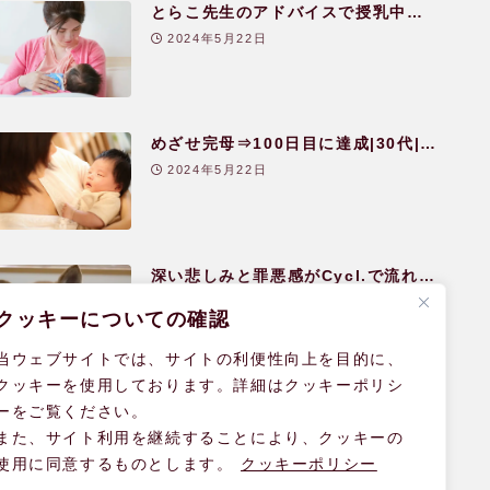
とらこ先生のアドバイスで授乳中に
アトピーが改善|30代|女性
2024年5月22日
めざせ完母⇒100日目に達成|30代|女
性
2024年5月22日
深い悲しみと罪悪感がCycl.で流れ去
って|30代|女性
2024年5月22日
クッキーについての確認
当ウェブサイトでは、サイトの利便性向上を目的に、
クッキーを使用しております。詳細はクッキーポリシ
ーをご覧ください。
また、サイト利用を継続することにより、クッキーの
使用に同意するものとします。
クッキーポリシー