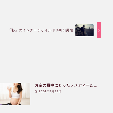
「恥」のインナーチャイルド|40代|男性
お産の最中にとったレメディーた
ち|30代|女性
2024年5月22日