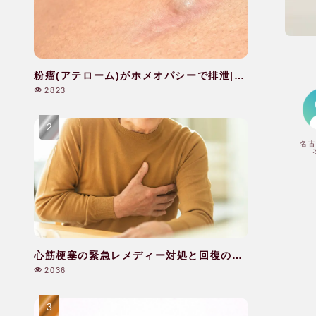
粉瘤(アテローム)がホメオパシーで排泄|40
代|女性
2823
名
心筋梗塞の緊急レメディー対処と回復のケ
ア|60代|男性
2036