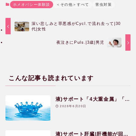
ホメオパシー体験談
＜その他＞すべて
害虫対策
深い悲しみと罪悪感がCycl.で流れ去って|30
代|女性
ホメオパシー体験談
夜泣きにPuls.|3歳|男児
健康相談会の治癒・改善例
こんな記事も読まれています
水のレメディー体験談
液)サポート「4大重金属」「フ
JPHMAコングレス発表症例
ァイト」の体験談
2026年6月20日
読み物
液)サポート肝臓|肝機能が回復