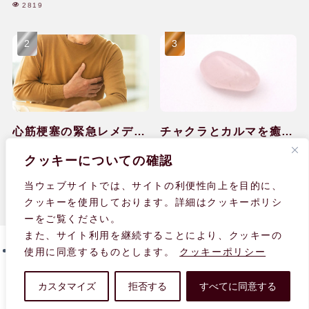
2819
心筋梗塞の緊急レメディ
チャクラとカルマを癒し
ー対処と回復のケア|60
て感情の排出ができ
2036
1646
クッキーについての確認
代|男性
た|40代|女性
当ウェブサイトでは、サイトの利便性向上を目的に、
クッキーを使用しております。詳細はクッキーポリシ
ーをご覧ください。
また、サイト利用を継続することにより、クッキーの
使用に同意するものとします。
クッキーポリシー
個人情報の取り扱いについて
サイト内検索・サイトマップ
利用規約
関連リンク
fromUK
カスタマイズ
拒否する
すべてに同意する
© 2008-
2026 Homoeopathy Help