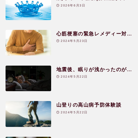
した体験談|20代|女性
2026年6月3日
よくある質問
心筋梗塞の緊急レメディー対処
用語辞典
と回復のケア|60代|男性
2024年5月23日
レメディー辞典
地震後、眠りが浅かったのが不
安のレメディーで改善!
2024年5月22日
関連リンク
山登りの高山病予防体験談
2024年5月22日