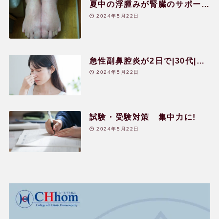
夏中の浮腫みが腎臓のサポート
により1日で改善した!|40代|女
2024年5月22日
性
急性副鼻腔炎が2日で|30代|女
性
2024年5月22日
試験・受験対策 集中力に!
2024年5月22日