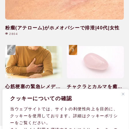
粉瘤(アテローム)がホメオパシーで排泄|40代|女性
2804
心筋梗塞の緊急レメディ
チャクラとカルマを癒し
ー対処と回復のケア|60
て感情の排出ができ
2035
1642
クッキーについての確認
代|男性
た|40代|女性
当ウェブサイトでは、サイトの利便性向上を目的に、
クッキーを使用しております。詳細はクッキーポリシ
ーをご覧ください。