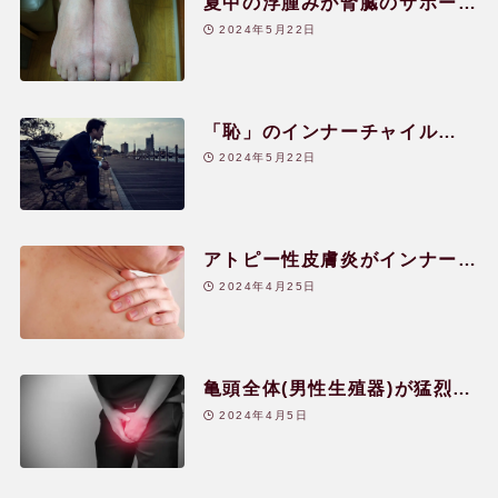
夏中の浮腫みが腎臓のサポート
レメディー辞典
により1日で改善した!|40代|女
2024年5月22日
性
関連リンク
「恥」のインナーチャイル
ド|40代|男性
2024年5月22日
アトピー性皮膚炎がインナーチ
ャイルド癒しで大きく改善|20
2024年4月25日
代|男性
亀頭全体(男性生殖器)が猛烈に
かゆくなる|50代|男性
2024年4月5日