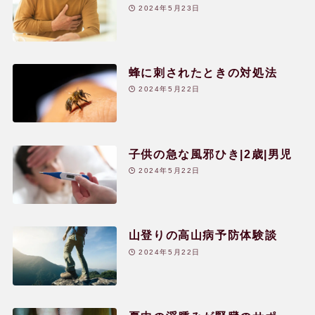
と回復のケア|60代|男性
健康相談会の治癒・改善例
2024年5月23日
水のレメディー体験談
蜂に刺されたときの対処法
2024年5月22日
JPHMAコングレス発表症例
子供の急な風邪ひき|2歳|男児
読み物
2024年5月22日
よくある質問
山登りの高山病予防体験談
2024年5月22日
用語辞典