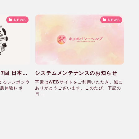
NEWS
NEWS
7回 日本の
システムメンテナンスのお知らせ
ポジウム
考えるシンポジウ
平素はWEBサイトをご利用いただき、誠に
然農体験レポ
ありがとうございます。このたび、下記の
日...