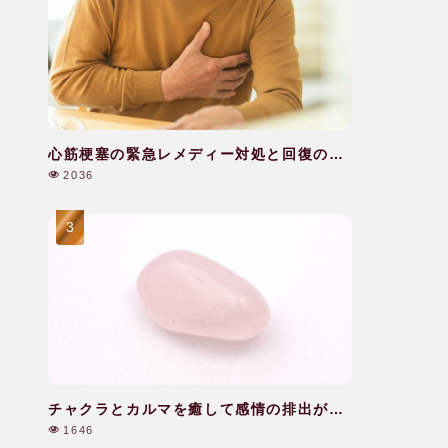
心筋梗塞の緊急レメディー対処と回復のケ
ア|60代|男性
2036
チャクラとカルマを癒して感情の排出がで
きた|40代|女性
1646