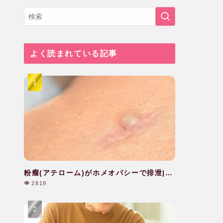
よく読まれている記事
粉瘤(アテローム)がホメオパシーで排泄|40
代|女性
2819