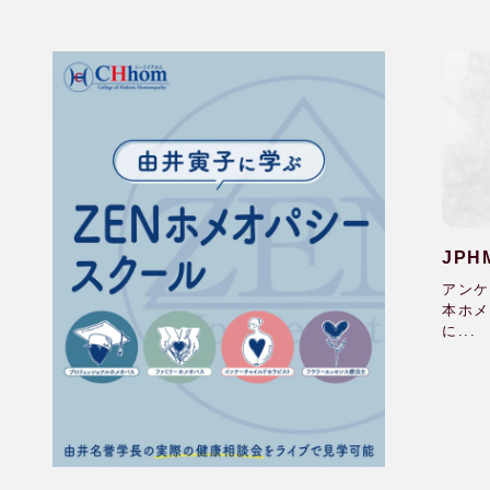
JP
アンケ
本ホメ
に...