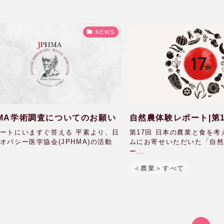
NEWS
HMA学術調査についてのお願い
自然農体験レポート|第1
農業と食を考えるシン
ートにいますぐ答える 平素より、日
第17回 日本の農業と食を
オパシー医学協会(JPHMA)の活動
ムにお寄せいただいた「自
ー...
＜農業＞すべて